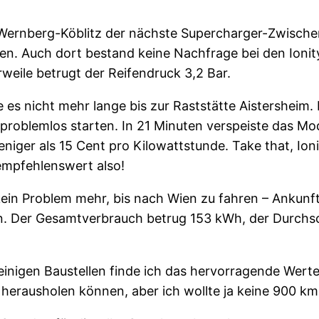
Wernberg-Köblitz der nächste Supercharger-Zwischens
lten. Auch dort bestand keine Nachfrage bei den Ioni
weile betrugt der Reifendruck 3,2 Bar.
s nicht mehr lange bis zur Raststätte Aistersheim.
ge problemlos starten. In 21 Minuten verspeiste das 
eniger als 15 Cent pro Kilowattstunde. Take that, Io
 empfehlenswert also!
in Problem mehr, bis nach Wien zu fahren – Ankunft 
. Der Gesamtverbrauch betrug 153 kWh, der Durchsc
einigen Baustellen finde ich das hervorragende Wer
n herausholen können, aber ich wollte ja keine 900 k