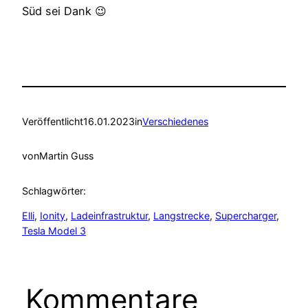
Süd sei Dank 😉
Veröffentlicht
16.01.2023
in
Verschiedenes
von
Martin Guss
Schlagwörter:
Elli
, 
Ionity
, 
Ladeinfrastruktur
, 
Langstrecke
, 
Supercharger
, 
Tesla Model 3
Kommentare