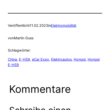
Veröffentlicht
11.02.2023
in
Elektromobilität
von
Martin Guss
Schlagwörter:
China
, 
E-HS9
, 
eCar Expo
, 
Elektroautos
, 
Hongqi
, 
Hongqi
E-HS9
Kommentare