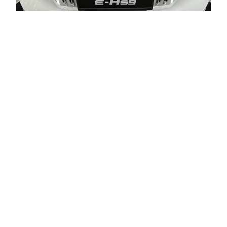
Der Weiße Riese
aus China
Auf der eCarExpo traf ich rasch auf ein ziemlich
großes Auto aus chinesischer Produktion: Den E-
HS9 von Honqqi in der höchsten
Ausstattungsvariante Exclusive, der weiße Riese