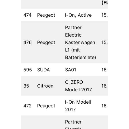
(EUR)
474
Peugeot
i-On, Active
15.000,00
Partner
Electric
476
Peugeot
Kastenwagen
15.690,00
L1 (mit
Batteriemiete)
595
SUDA
SA01
16.370,69
C-ZERO
35
Citroën
16.638,66
Modell 2017
i-On Modell
472
Peugeot
16.638,66
2017
Partner