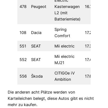
Electric
478
Peugeot
Kastenwagen
16.740,00
L2 (mit
Batteriemiete)
Spring
108
Dacia
17.218,49
Comfort
551
SEAT
Mii electric
17.352,94
Mii electric
552
SEAT
17.415,97
MJ21
CITIGOe iV
556
Škoda
17.605,04
Ambition
Die anderen acht Plätze werden von
Karteileichen belegt, diese Autos gibt es nicht
mehr zu kaufen.