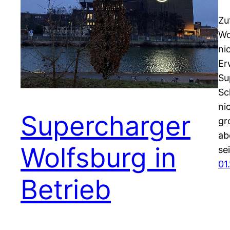
Zu
Wo
ni
Er
Su
Sc
ni
Supercharger
gr
ab
Wolfsburg in
se
01
Betrieb