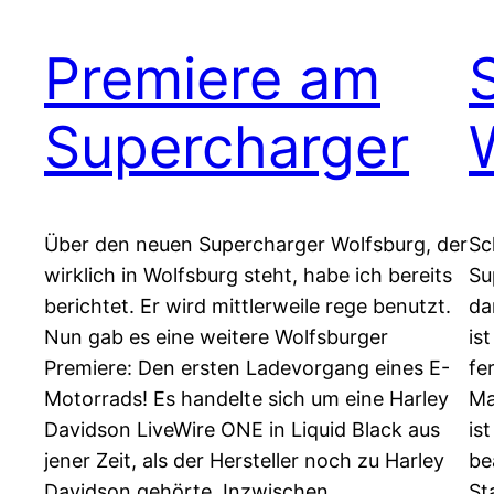
Premiere am
Supercharger
Über den neuen Supercharger Wolfsburg, der
Sc
wirklich in Wolfsburg steht, habe ich bereits
Su
berichtet. Er wird mittlerweile rege benutzt.
da
Nun gab es eine weitere Wolfsburger
is
Premiere: Den ersten Ladevorgang eines E-
fe
Motorrads! Es handelte sich um eine Harley
Ma
Davidson LiveWire ONE in Liquid Black aus
is
jener Zeit, als der Hersteller noch zu Harley
be
Davidson gehörte. Inzwischen…
St