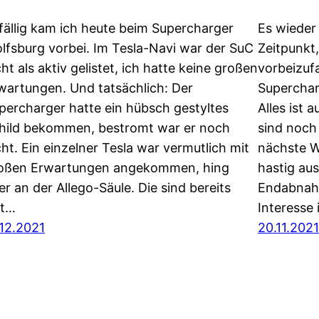
fällig kam ich heute beim Supercharger
Es wieder
lfsburg vorbei. Im Tesla-Navi war der SuC
Zeitpunkt
cht als aktiv gelistet, ich hatte keine großen
vorbeizuf
wartungen. Und tatsächlich: Der
Supercharg
percharger hatte ein hübsch gestyltes
Alles ist 
hild bekommen, bestromt war er noch
sind noch 
cht. Ein einzelner Tesla war vermutlich mit
nächste W
oßen Erwartungen angekommen, hing
hastig aus
er an der Allego-Säule. Die sind bereits
Endabnahm
it…
Interesse 
.12.2021
20.11.2021