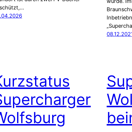
würde. Imm
schützt,…
Braunschw
.04.2026
Inbetrieb
„Supercha
08.12.202
Kurzstatus
Sup
Supercharger
Wol
Wolfsburg
bei