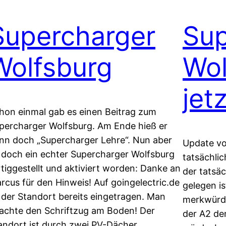
Supercharger
Sup
Wolfsburg
Wol
jet
hon einmal gab es einen Beitrag zum
percharger Wolfsburg. Am Ende hieß er
nn doch „Supercharger Lehre“. Nun aber
Update vo
t doch ein echter Supercharger Wolfsburg
tatsächli
rtiggestellt und aktiviert worden: Danke an
der tatsä
rcus für den Hinweis! Auf goingelectric.de
gelegen i
t der Standort bereits eingetragen. Man
merkwürdi
achte den Schriftzug am Boden! Der
der A2 de
andort ist durch zwei PV-Dächer