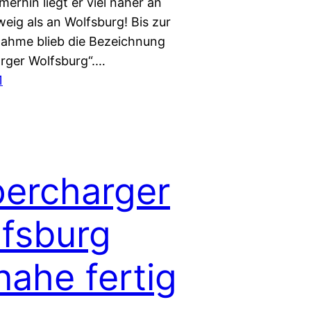
erhin liegt er viel näher an
eig als an Wolfsburg! Bis zur
nahme blieb die Bezeichnung
rger Wolfsburg“.…
1
ercharger
fsburg
nahe fertig