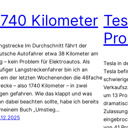
1740 Kilometer
Tes
Pro
ngstrecke Im Durchschnitt fährt der
utsche Autofahrer etwa 38 Kilometer am
g – kein Problem für Elektroautos. Als
Tesla in d
ufiger Langstreckenfahrer bin ich an
Tesla befi
nem der letzten Wochenenden die 46fache
schwierig
recke – also 1740 Kilometer – in zwei
Verkaufsz
gen gefahren. Wie das klappt und was
um 13 Pro
n dabei beachten sollte, habe ich bereits
dramatisch
 meinem Buch „Umstieg…
Zulassung
.12.2025
eingebroc
von 41 Pr