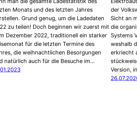
nn man die gesamte Ladestatistik des
Elektroaut
tzten Monats und des letzten Jahres
der Volks
rstellen. Grund genug, um die Ladedaten
Sicht an m
22 zu teilen! Doch beginnen wir zuerst mit
die organ
m Dezember 2022, traditionell ein starker
Systems V
isemonat für die letzten Termine des
weshalb d
hres, die weihnachtlichen Besorgungen
erkriecht 
d natürlich auch für die Besuche im…
stückweis
.01.2023
Version, 
26.07.202