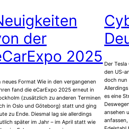
Neuigkeiten
Cyb
von der
Deu
eCarExpo 2025
Der Tesla 
den US-am
doch nun 
n neues Format Wie in den vergangenen
Allerding
hren fand die eCarExpo 2025 erneut in
es eine S
ockholm (zusätzlich zu anderen Terminen
Deswegen
ch in Oslo und Göteborg) statt und ging
ansehen 
ute zu Ende. Diesmal lag sie allerdings
anfassen,
utlich später im Jahr – im April statt wie
Edelstahl 